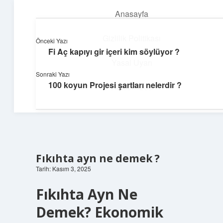
Anasayfa
menüyü
aç
Gizlilik Politikası
Önceki Yazı
Fi Aç kapıyı gir içeri kim söylüyor ?
Yapı ve İlham
Yasal Uyarı
Sonraki Yazı
Yaratıcı projelerle dünyanı inşa et!
100 koyun Projesi şartları nelerdir ?
Hakkımızda
Fıkıhta ayn ne demek ?
Tarih: Kasım 3, 2025
Fıkıhta Ayn Ne
Demek? Ekonomik