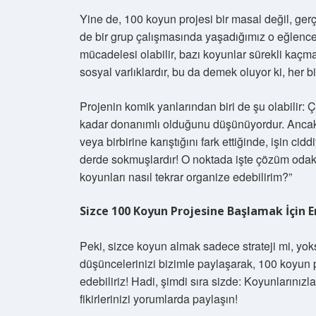
Yine de, 100 koyun projesi bir masal değil, gerçek
de bir grup çalışmasında yaşadığımız o eğlenceli
mücadelesi olabilir, bazı koyunlar sürekli kaçma
sosyal varlıklardır, bu da demek oluyor ki, her biri
Projenin komik yanlarından biri de şu olabilir:
kadar donanımlı olduğunu düşünüyordur. Ancak
veya birbirine karıştığını fark ettiğinde, işin cidd
derde sokmuşlardır! O noktada işte çözüm odaklı
koyunları nasıl tekrar organize edebilirim?”
Sizce 100 Koyun Projesine Başlamak İçin 
Peki, sizce koyun almak sadece strateji mi, yok
düşüncelerinizi bizimle paylaşarak, 100 koyun p
edebiliriz! Hadi, şimdi sıra sizde: Koyunlarınızla 
fikirlerinizi yorumlarda paylaşın!