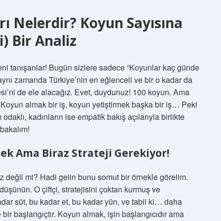
rı Nelerdir? Koyun Sayısına
) Bir Analiz
eni tanışanlar! Bugün sizlere sadece “Koyunlar kaç günde
 aynı zamanda Türkiye’nin en eğlenceli ve bir o kadar da
jesi’ni de ele alacağız. Evet, duydunuz! 100 koyun. Ama
 Koyun almak bir iş, koyun yetiştirmek başka bir iş… Peki
odaklı, kadınların ise empatik bakış açılarıyla birlikte
 bakalım!
tek Ama Biraz Strateji Gerekiyor!
z değil mi? Hadi gelin bunu somut bir örnekle görelim.
düşünün. O çiftçi, stratejisini çoktan kurmuş ve
ar süt, bu kadar et, bu kadar yün, ve tabii ki… daha
bir başlangıçtır. Koyun almak, işin başlangıcıdır ama