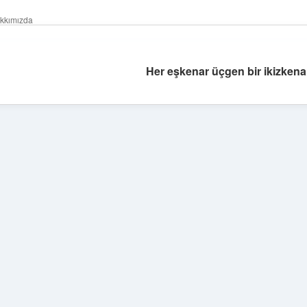
kkımızda
Her eşkenar üçgen bir ikizkena
Sidebar
hiltonbet giriş adresi