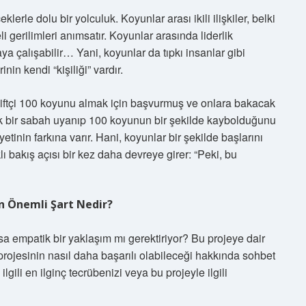
lerle dolu bir yolculuk. Koyunlar arası ikili ilişkiler, belki
 gerilimleri anımsatır. Koyunlar arasında liderlik
ya çalışabilir… Yani, koyunlar da tıpkı insanlar gibi
nin kendi “kişiliği” vardır.
 Çiftçi 100 koyunu almak için başvurmuş ve onlara bakacak
 bir sabah uyanıp 100 koyunun bir şekilde kaybolduğunu
iyetinin farkına varır. Hani, koyunlar bir şekilde başlarını
 bakış açısı bir kez daha devreye girer: “Peki, bu
En Önemli Şart Nedir?
sa empatik bir yaklaşım mı gerektiriyor? Bu projeye dair
rojesinin nasıl daha başarılı olabileceği hakkında sohbet
ilgili en ilginç tecrübenizi veya bu projeyle ilgili