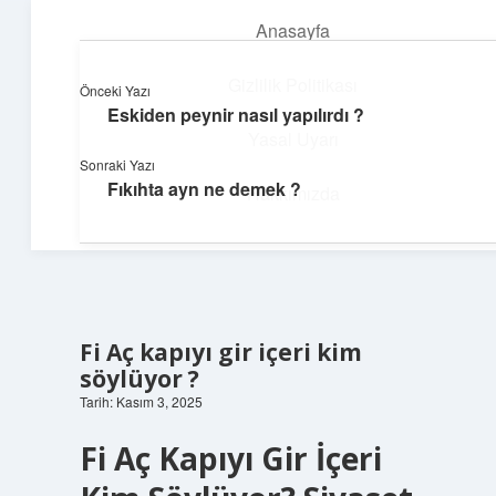
Anasayfa
menüyü
aç
Gizlilik Politikası
Önceki Yazı
Eskiden peynir nasıl yapılırdı ?
Yapı ve İlham
Yasal Uyarı
Sonraki Yazı
Yaratıcı projelerle dünyanı inşa et!
Fıkıhta ayn ne demek ?
Hakkımızda
Fi Aç kapıyı gir içeri kim
söylüyor ?
Tarih: Kasım 3, 2025
Fi Aç Kapıyı Gir İçeri