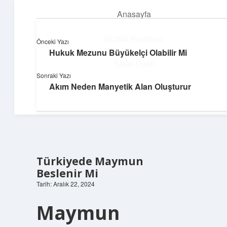
Anasayfa
menüyü
aç
Gizlilik Politikası
Önceki Yazı
Hukuk Mezunu Büyükelçi Olabilir Mi
Yapı ve İlham
Yasal Uyarı
Sonraki Yazı
Yaratıcı projelerle dünyanı inşa et!
Akım Neden Manyetik Alan Oluşturur
Hakkımızda
Türkiyede Maymun
Beslenir Mi
Tarih: Aralık 22, 2024
Maymun