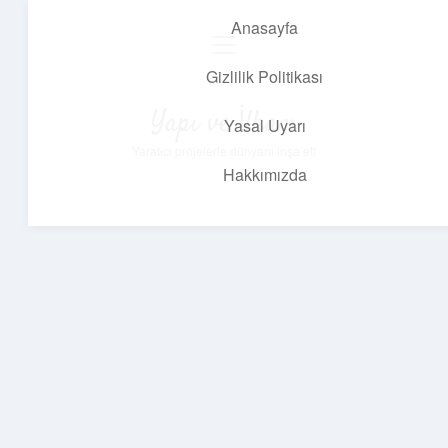
Anasayfa
menüyü
aç
Gizlilik Politikası
Yapı ve İlham
Yasal Uyarı
Yaratıcı projelerle dünyanı inşa et!
Hakkımızda