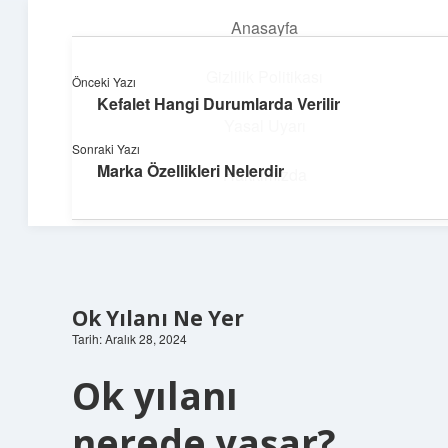
Anasayfa
menüyü
aç
Gizlilik Politikası
Önceki Yazı
Kefalet Hangi Durumlarda Verilir
Yapı ve İlham
Yasal Uyarı
Sonraki Yazı
Yaratıcı projelerle dünyanı inşa et!
Marka Özellikleri Nelerdir
Hakkımızda
Ok Yılanı Ne Yer
Tarih: Aralık 28, 2024
Ok yılanı
nerede yaşar?