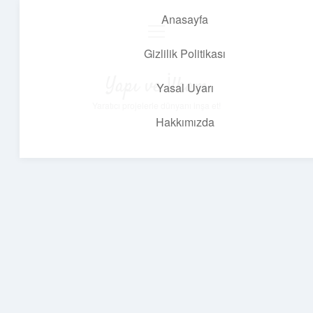
Anasayfa
menüyü
aç
Gizlilik Politikası
Yapı ve İlham
Yasal Uyarı
Yaratıcı projelerle dünyanı inşa et!
Hakkımızda