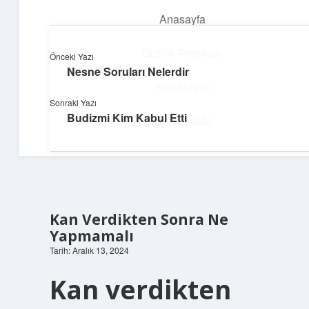
Anasayfa
menüyü
aç
Gizlilik Politikası
Önceki Yazı
Nesne Soruları Nelerdir
Yapı ve İlham
Yasal Uyarı
Sonraki Yazı
Yaratıcı projelerle dünyanı inşa et!
Budizmi Kim Kabul Etti
Hakkımızda
Kan Verdikten Sonra Ne
Yapmamalı
Tarih: Aralık 13, 2024
Kan verdikten