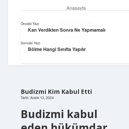
Anasayfa
menüyü
aç
Gizlilik Politikası
Önceki Yazı
Kan Verdikten Sonra Ne Yapmamalı
Yapı ve İlham
Yasal Uyarı
Sonraki Yazı
Yaratıcı projelerle dünyanı inşa et!
Bölme Hangi Sınıfta Yapılır
Hakkımızda
Budizmi Kim Kabul Etti
Tarih: Aralık 13, 2024
Budizmi kabul
eden hükümdar