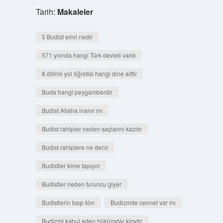
Tarih:
Makaleler
5 Budist emri nedir
571 yılında hangi Türk devleti vardı
8 dilimli yol öğretisi hangi dine aittir
Buda hangi peygamberdir
Budist Allaha inanır mı
Budist rahipler neden saçlarını kazıtır
Budist rahiplere ne denir
Budistler kime tapıyor
Budistler neden turuncu giyer
Budistlerin başı kim
Budizmde cennet var mı
Budizmi kabul eden hükümdar kimdir