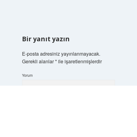
Bir yanıt yazın
E-posta adresiniz yayınlanmayacak.
Gerekli alanlar
*
ile işaretlenmişlerdir
Yorum
Scrol
to
the
top