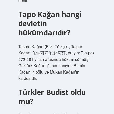
denir.
Tapo Kağan hangi
devletin
hükümdarıdır?
Taspar Kağan (Eski Türkçe: , Tatpar
Kagan, 佗缽可汗/佗钵可汗, pinyin: T’a-po)
572-581 yılları arasında hüküm sürmüş
Göktürk Kağanlığı’nın hanıydı. Bumin
Kağan’ın oğlu ve Mukan Kağan’ın
kardeşidir.
Türkler Budist oldu
mu?