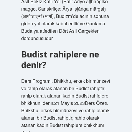
Asil Sekiz Katlı Yol (Pāli: Ariyo aṭṭhaṅgiko
maggo, Sanskritçe: Ārya ‘ṣṭāṅga mārgaḥ
(आर्याष्टाङ्गो) मार्गो), Budizm’de acının sonuna
giden yol olarak kabul edilir ve Gautama
Buda’ya atfedilen Dört Asil Gerçekten
dördüncüsüdür.
Budist rahiplere ne
denir?
Ders Programı. Bhikkhu, erkek bir münzevi
ve rahip olarak atanan bir Budist rahiptir;
rahip olarak atanan kadın Budist rahiplere
bhikkhuni denir.21 Mayıs 2023Ders Özeti.
Bhikkhu, erkek bir münzevi ve rahip olarak
atanan bir Budist rahiptir; rahip olarak
atanan kadın Budist rahiplere bhikkhuni