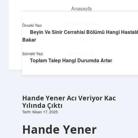
Anasayfa
menüyü
aç
Gizlilik Politikası
Önceki Yazı
Beyin Ve Sinir Cerrahisi Bölümü Hangi Hastalı
Yapı ve İlham
Yasal Uyarı
Bakar
Yaratıcı projelerle dünyanı inşa et!
Hakkımızda
Sonraki Yazı
Toplam Talep Hangi Durumda Artar
Hande Yener Acı Veriyor Kac
Yılında Çıktı
Tarih: Nisan 17, 2025
Hande Yener