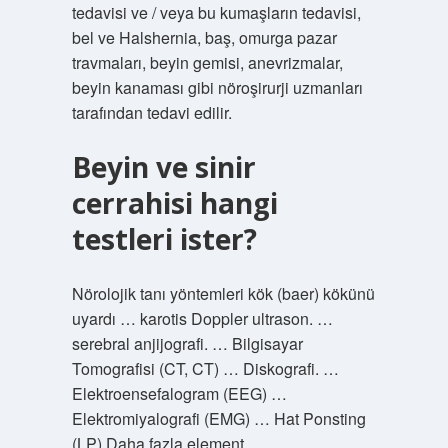
tedavisi ve / veya bu kumaşların tedavisi,
bel ve Halshernia, baş, omurga pazar
travmaları, beyin gemisi, anevrizmalar,
beyin kanaması gibi nöroşirurji uzmanları
tarafından tedavi edilir.
Beyin ve sinir
cerrahisi hangi
testleri ister?
Nörolojik tanı yöntemleri kök (baer) kökünü
uyardı … karotis Doppler ultrason. …
serebral anjijografi. … Bilgisayar
Tomografisi (CT, CT) … Diskografi. …
Elektroensefalogram (EEG) …
Elektromiyalografi (EMG) … Hat Ponsting
(LP) Daha fazla element …