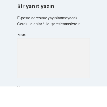
Bir yanıt yazın
E-posta adresiniz yayınlanmayacak.
Gerekli alanlar
*
ile işaretlenmişlerdir
Yorum
İsim*
Scrol
to
the
top