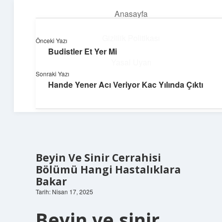
Anasayfa
menüyü
aç
Gizlilik Politikası
Önceki Yazı
Budistler Et Yer Mi
Yapı ve İlham
Yasal Uyarı
Sonraki Yazı
Yaratıcı projelerle dünyanı inşa et!
Hande Yener Acı Veriyor Kac Yılında Çıktı
Hakkımızda
Beyin Ve Sinir Cerrahisi
Bölümü Hangi Hastalıklara
Bakar
Tarih: Nisan 17, 2025
Beyin ve sinir