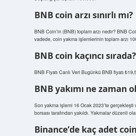
BNB coin arzı sınırlı mı?
BNB Coin’in (BNB) toplam arzı nedir? BNB Coin
vadede, coin yakma işlemlerinin toplam arzı 100
BNB coin kaçıncı sırada?
BNB Fiyatı Canlı Veri Bugünkü BNB fiyatı ₺19,
BNB yakımı ne zaman o
Son yakma işlemi 16 Ocak 2023’te gerçekleşti 
borsası tarafından yakıldı. Yakmalar düzenli ola
Binance’de kaç adet coin