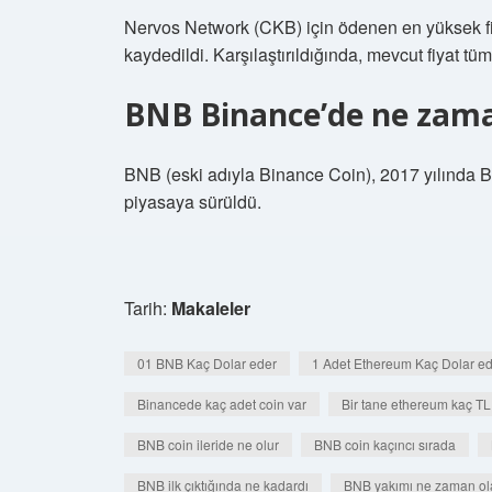
Nervos Network (CKB) için ödenen en yüksek fi
kaydedildi. Karşılaştırıldığında, mevcut fiyat t
BNB Binance’de ne zaman
BNB (eski adıyla Binance Coin), 2017 yılında Bi
piyasaya sürüldü.
Tarih:
Makaleler
01 BNB Kaç Dolar eder
1 Adet Ethereum Kaç Dolar e
Binancede kaç adet coin var
Bir tane ethereum kaç TL
BNB coin ileride ne olur
BNB coin kaçıncı sırada
BNB ilk çıktığında ne kadardı
BNB yakımı ne zaman ol