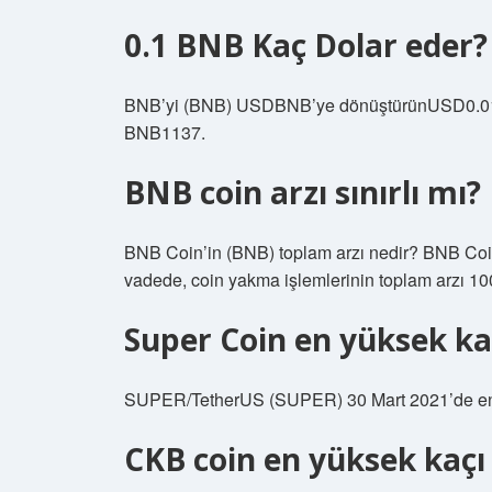
0.1 BNB Kaç Dolar eder?
BNB’yi (BNB) USDBNB’ye dönüştürünUSD0.
BNB1137.
BNB coin arzı sınırlı mı?
BNB Coin’in (BNB) toplam arzı nedir? BNB Coin
vadede, coin yakma işlemlerinin toplam arzı 100
Super Coin en yüksek ka
SUPER/TetherUS (SUPER) 30 Mart 2021’de en y
CKB coin en yüksek kaçı