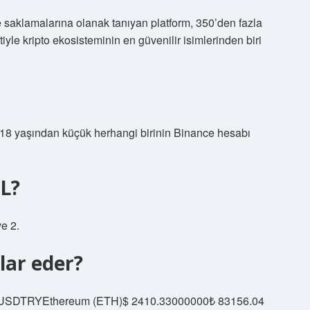
a ve saklamalarına olanak tanıyan platform, 350’den fazla
ftiyle kripto ekosisteminin en güvenilir isimlerinden biri
 18 yaşından küçük herhangi birinin Binance hesabı
L?
e 2.
lar eder?
09USDTRYEthereum (ETH)$ 2410.33000000₺ 83156.04