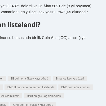
yat 0,04371 dolardı ve 31 Mart 2021’de (3 yıl boyunca)
üm zamanların en yüksek seviyesinin %71,69 altındadır.
 listelendi?
nance borsasında bir İlk Coin Arzı (ICO) aracılığıyla
der
BB coin en yüksek kaçı gördü
Binance kaç yaş üzeri
BNB Binancede ne zaman listelendi
BNB coin arzı sınırlı mı
BNB coin kimin
BNB en çok kaç dolar oldu
acak
CKB coin en yüksek kaçı gördü