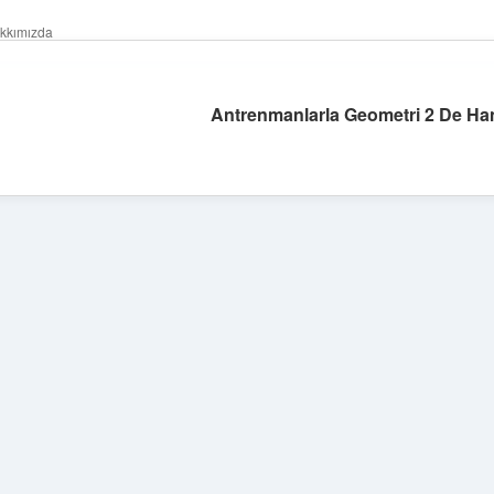
kkımızda
Antrenmanlarla Geometri 2 De Ha
Sidebar
hiltonbet giriş adresi