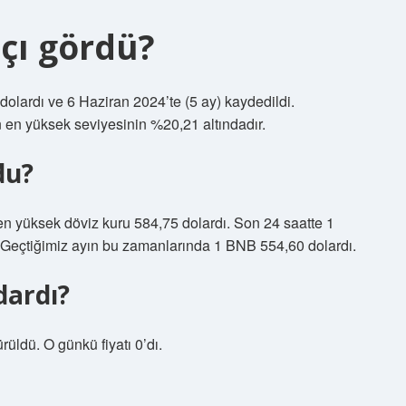
çı gördü?
olardı ve 6 Haziran 2024’te (5 ay) kaydedildi.
n en yüksek seviyesinin %20,21 altındadır.
du?
n yüksek döviz kuru 584,75 dolardı. Son 24 saatte 1
 Geçtiğimiz ayın bu zamanlarında 1 BNB 554,60 dolardı.
dardı?
ldü. O günkü fiyatı 0’dı.