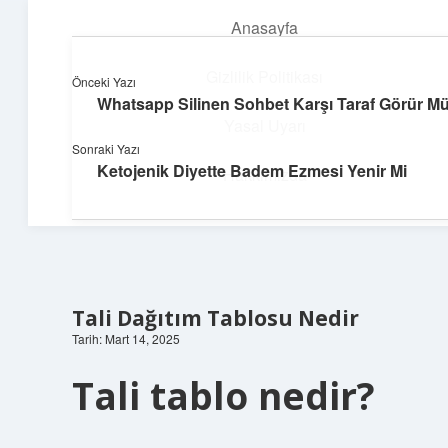
Anasayfa
menüyü
aç
Gizlilik Politikası
Önceki Yazı
Whatsapp Silinen Sohbet Karşı Taraf Görür M
Yapı ve İlham
Yasal Uyarı
Sonraki Yazı
Yaratıcı projelerle dünyanı inşa et!
Ketojenik Diyette Badem Ezmesi Yenir Mi
Hakkımızda
Tali Dağıtım Tablosu Nedir
Tarih: Mart 14, 2025
Tali tablo nedir?