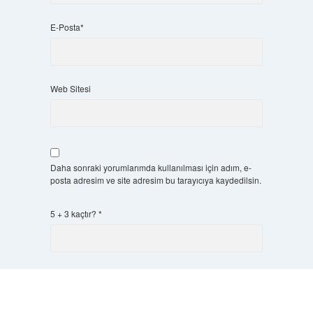
E-Posta*
Web Sitesi
Daha sonraki yorumlarımda kullanılması için adım, e-
posta adresim ve site adresim bu tarayıcıya kaydedilsin.
5 + 3 kaçtır?
*
Scrol
to
the