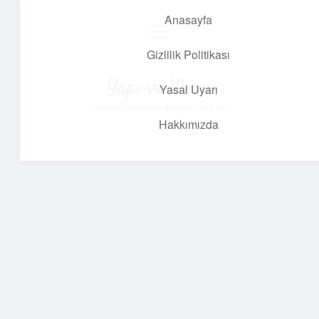
Anasayfa
menüyü
aç
Gizlilik Politikası
Yapı ve İlham
Yasal Uyarı
Yaratıcı projelerle dünyanı inşa et!
Hakkımızda