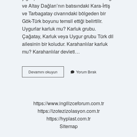
ve Altay Dağları’nın batısındaki Kara-İrtiş
ve Tarbagatay civarındaki bölgeden bir
Gök-Türk boyunu temsil ettiği belirtilir.
Uygurlar karluk mu? Karluk grubu.
Çağatay, Karluk veya Uygur grubu Türk dil
ailesinin bir koludur. Karahanlılar karluk
mu? Karahanlılar devleti…
Karluk
Devamını okuyun
Yorum Bırak
Türk
Boyu
Mu
https://www.ingilizceforum.com.tr
https://izotezizolasyon.com.tr
https://hyplast.com.tr
Sitemap