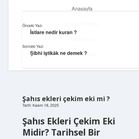
Anasayfa
menüyü
aç
Gizlilik Politikası
Önceki Yazı
İstiare nedir kuran ?
Yapı ve İlham
Yasal Uyarı
Sonraki Yazı
Yaratıcı projelerle dünyanı inşa et!
Şibhi iştikāk ne demek ?
Hakkımızda
Şahıs ekleri çekim eki mi ?
Tarih: Kasım 18, 2025
Şahıs Ekleri Çekim Eki
Midir? Tarihsel Bir