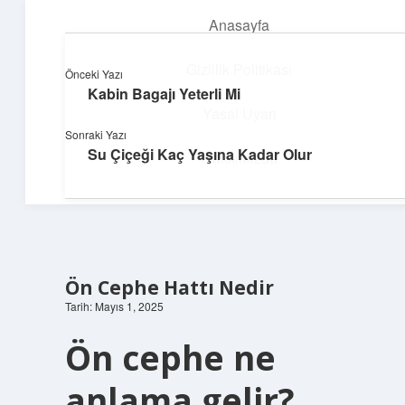
Anasayfa
menüyü
aç
Gizlilik Politikası
Önceki Yazı
Kabin Bagajı Yeterli Mi
Yapı ve İlham
Yasal Uyarı
Sonraki Yazı
Yaratıcı projelerle dünyanı inşa et!
Su Çiçeği Kaç Yaşına Kadar Olur
Hakkımızda
Ön Cephe Hattı Nedir
Tarih: Mayıs 1, 2025
Ön cephe ne
anlama gelir?