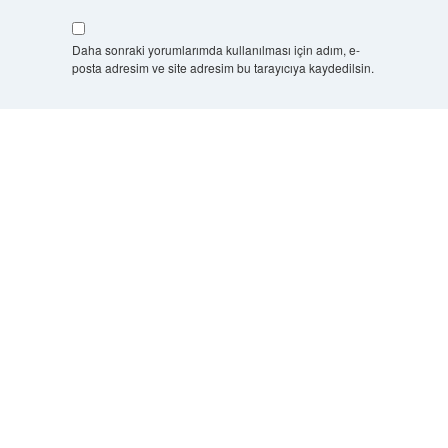
Daha sonraki yorumlarımda kullanılması için adım, e-
posta adresim ve site adresim bu tarayıcıya kaydedilsin.
9 - 5 kaçtır?
*
Scrol
to
the
top