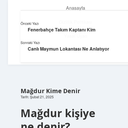
Anasayfa
menüyü
aç
Gizlilik Politikası
Önceki Yazı
Fenerbahçe Takım Kaptanı Kim
Yapı ve İlham
Yasal Uyarı
Sonraki Yazı
Yaratıcı projelerle dünyanı inşa et!
Canlı Maymun Lokantası Ne Anlatıyor
Hakkımızda
Mağdur Kime Denir
Tarih: Şubat 21, 2025
Mağdur kişiye
ne denir?