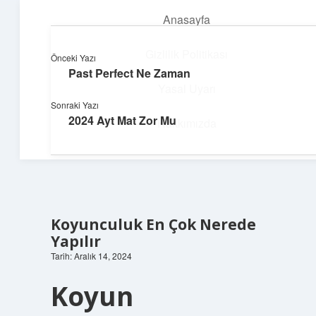
Anasayfa
menüyü
aç
Gizlilik Politikası
Önceki Yazı
Past Perfect Ne Zaman
Yapı ve İlham
Yasal Uyarı
Sonraki Yazı
Yaratıcı projelerle dünyanı inşa et!
2024 Ayt Mat Zor Mu
Hakkımızda
Koyunculuk En Çok Nerede
Yapılır
Tarih: Aralık 14, 2024
Koyun