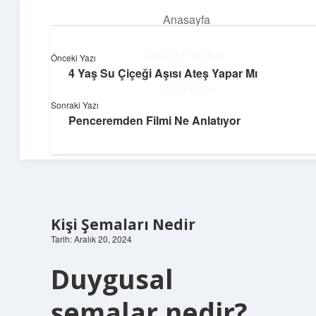
Anasayfa
menüyü
aç
Gizlilik Politikası
Önceki Yazı
4 Yaş Su Çiçeği Aşısı Ateş Yapar Mı
Yapı ve İlham
Yasal Uyarı
Sonraki Yazı
Yaratıcı projelerle dünyanı inşa et!
Penceremden Filmi Ne Anlatıyor
Hakkımızda
Kişi Şemaları Nedir
Tarih: Aralık 20, 2024
Duygusal
şemalar nedir?