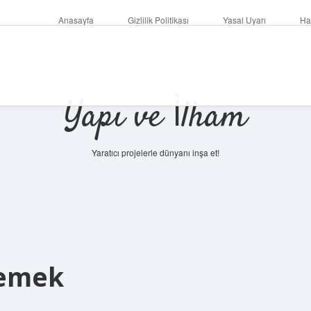
Anasayfa
Gizlilik Politikası
Yasal Uyarı
Ha
Yapı ve İlham
Yaratıcı projelerle dünyanı inşa et!
demek