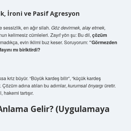
k, İroni ve Pasif Agresyon
e sessizlik, en ağır silah.
Göz devirmek, alay etmek,
un kelimesiz cümleleri. Zayıf yön şu: Bu dil,
çözüm
lmadıkça, evin iklimi buz keser. Soruyorum:
“Görmezden
yını mı biriktirdi?
sa kriz büyür. “Büyük kardeş bilir”, “küçük kardeş
ır. Çözüm adına atılan bu adımlar,
kurumsal önyargı
üretir.
, hakemi tartışır.
Anlama Gelir? (Uygulamaya