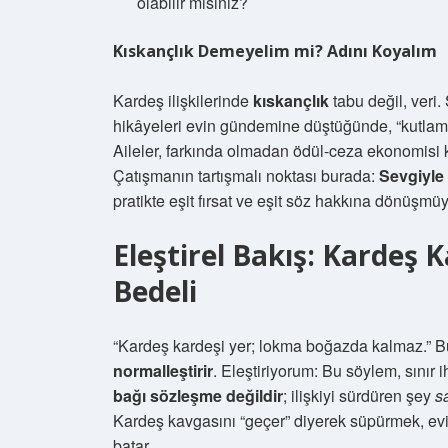
olabilir misiniz?
Kıskançlık Demeyelim mi? Adını Koyalım
Kardeş ilişkilerinde
kıskançlık
tabu değil, veri.
hikâyeleri evin gündemine düştüğünde, “kutlama”
Aileler, farkında olmadan ödül-ceza ekonomisi ku
Çatışmanın tartışmalı noktası burada:
Sevgiyle
pratikte eşit fırsat ve eşit söz hakkına dönüşmüy
Eleştirel Bakış: Kardeş
Bedeli
“Kardeş kardeşi yer; lokma boğazda kalmaz.” Bu
normalleştirir
. Eleştiriyorum: Bu söylem, sınır 
bağı sözleşme değildir
; ilişkiyi sürdüren şey
s
Kardeş kavgasını “geçer” diyerek süpürmek, evin h
batar.