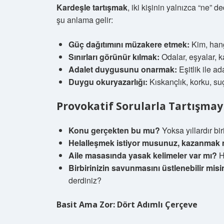
Kardeşle tartışmak
, iki kişinin yalnızca “ne” d
şu anlama gelir:
Güç dağıtımını müzakere etmek:
Kim, hang
Sınırları görünür kılmak:
Odalar, eşyalar, k
Adalet duygusunu onarmak:
Eşitlik ile a
Duygu okuryazarlığı:
Kıskançlık, korku, su
Provokatif Sorularla Tartışmay
Konu gerçekten bu mu?
Yoksa yıllardır b
Helalleşmek istiyor musunuz, kazanmak 
Aile masasında yasak kelimeler var mı?
H
Birbirinizin savunmasını üstlenebilir misi
derdiniz?
Basit Ama Zor: Dört Adımlı Çerçeve