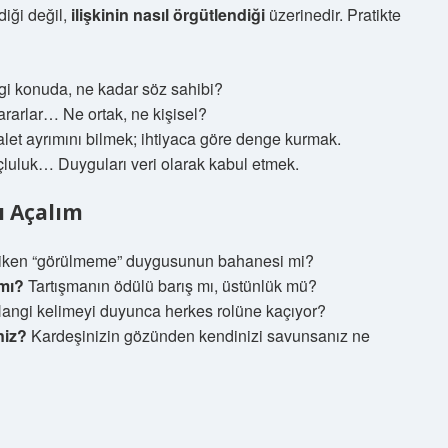
ediği değil,
ilişkinin nasıl örgütlendiği
üzerinedir. Pratikte
i konuda, ne kadar söz sahibi?
ararlar… Ne ortak, ne kişisel?
dalet ayrımını bilmek; ihtiyaca göre denge kurmak.
çluluk… Duyguları veri olarak kabul etmek.
ı Açalım
iriken “görülmeme” duygusunun bahanesi mi?
mı?
Tartışmanın ödülü barış mı, üstünlük mü?
angi kelimeyi duyunca herkes rolüne kaçıyor?
niz?
Kardeşinizin gözünden kendinizi savunsanız ne