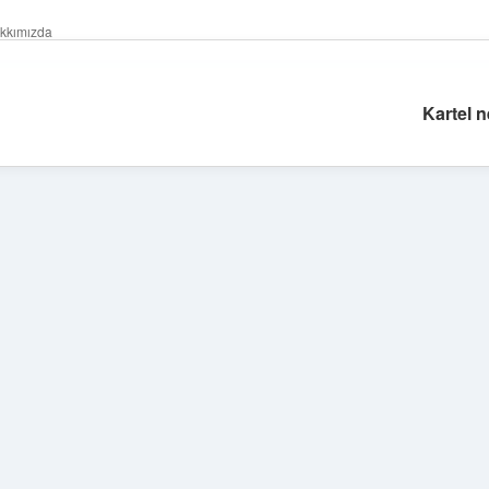
kkımızda
Kartel 
Sidebar
hiltonbet giriş adresi