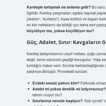
Kardeşle tartışmak ne anlama gelir?
Bu soru,
ilgilidir. Kardeş çatışmaları;
eşitsiz kaynak payl
çıkaran”, “kurtarıcı”),
kıyas kültürü
ve
başarı kısk
en kör noktalarını da bildiği için daha sert çarpı
büyütüyor mu, yoksa küçültüyor mu?
Güç, Adalet, Sınır: Kavgaların
Kardeş tartışmalarının zayıf noktası, çoğu za
değil,
kimin sözünün geçtiği
konuşulur. “Hep se
kırıldığını haber verir. Sınırlar belirsizleştiğind
saldırıya dönüşür. Provokatif sorular:
Evdeki sessiz patron kim?
Farkında olmada
Adalet mi yoksa denklik mi istiyorsunuz?
tatmin oluyor mu?
Sınırlarınız nerede başlıyor?
“Aile içindir”