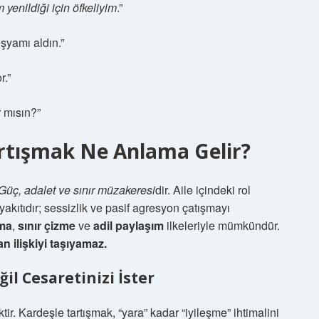
yenildiği için öfkeliyim
.”
yamı aldın.”
r.”
 mısın?”
artışmak Ne Anlama Gelir?
Güç, adalet ve sınır müzakeresi
dir. Aile içindeki rol
 yakıtıdır; sessizlik ve pasif agresyon çatışmayı
ma
,
sınır çizme
ve
adil paylaşım
ilkeleriyle mümkündür.
n ilişkiyi taşıyamaz.
il Cesaretinizi İster
r. Kardeşle tartışmak, “yara” kadar “iyileşme” ihtimalini