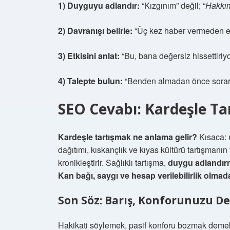
1) Duyguyu adlandır:
“Kızgınım” değil; “
Hakkım 
2) Davranışı belirle:
“Üç kez haber vermeden eş
3) Etkisini anlat:
“Bu, bana değersiz hissettiriyo
4) Talepte bulun:
“Benden almadan önce sorar
SEO Cevabı: Kardeşle T
Kardeşle tartışmak ne anlama gelir?
Kısaca:
dağıtımı, kıskançlık ve kıyas kültürü tartışmanın
kronikleştirir. Sağlıklı tartışma,
duygu adlandır
Kan bağı, saygı ve hesap verilebilirlik olmada
Son Söz: Barış, Konforunuzu Değ
Hakikati söylemek, pasif konforu bozmak demekti