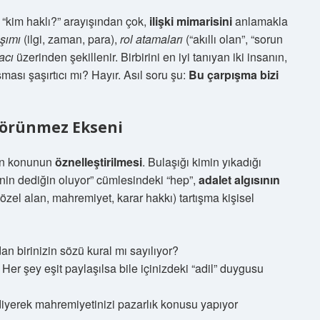
 “kim haklı?” arayışından çok,
ilişki mimarisini
anlamakla
aşımı
(ilgi, zaman, para),
rol atamaları
(“akıllı olan”, “sorun
acı
üzerinden şekillenir. Birbirini en iyi tanıyan iki insanın,
şması şaşırtıcı mı? Hayır. Asıl soru şu:
Bu çarpışma bizi
 Görünmez Ekseni
man konunun
öznelleştirilmesi
. Bulaşığı kimin yıkadığı
nin dediğin oluyor” cümlesindeki “hep”,
adalet algısının
e (özel alan, mahremiyet, karar hakkı) tartışma kişisel
n birinizin sözü kural mı sayılıyor?
Her şey eşit paylaşılsa bile içinizdeki “adil” duygusu
 diyerek mahremiyetinizi pazarlık konusu yapıyor