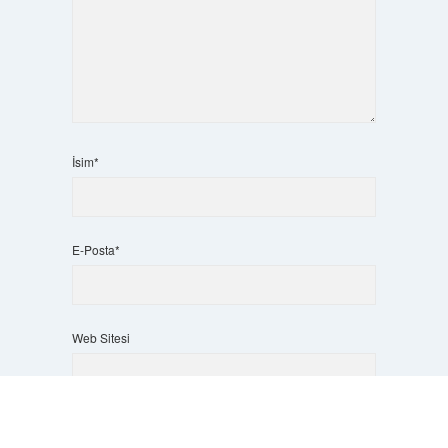
İsim*
E-Posta*
Web Sitesi
Scrol
to
the
top