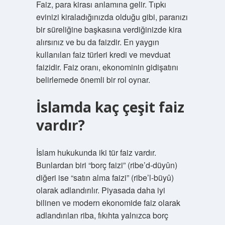
Faiz, para kirası anlamına gelir. Tıpkı
evinizi kiraladığınızda olduğu gibi, paranızı
bir süreliğine başkasına verdiğinizde kira
alırsınız ve bu da faizdir. En yaygın
kullanılan faiz türleri kredi ve mevduat
faizidir. Faiz oranı, ekonominin gidişatını
belirlemede önemli bir rol oynar.
İslamda kaç çeşit faiz
vardır?
İslam hukukunda iki tür faiz vardır.
Bunlardan biri “borç faizi” (ribe’d-düyûn)
diğeri ise “satın alma faizi” (ribe’l-büyû)
olarak adlandırılır. Piyasada daha iyi
bilinen ve modern ekonomide faiz olarak
adlandırılan riba, fıkıhta yalnızca borç