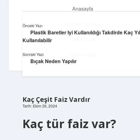
Anasayfa
menüyü
aç
Gizlilik Politikası
Önceki Yazı
Plastik Baretler Iyi Kullanıldığı Takdirde Kaç Yı
Yapı ve İlham
Yasal Uyarı
Kullanılabilir
Yaratıcı projelerle dünyanı inşa et!
Hakkımızda
Sonraki Yazı
Bıçak Neden Yapılır
Kaç Çeşit Faiz Vardır
Tarih: Ekim 26, 2024
Kaç tür faiz var?