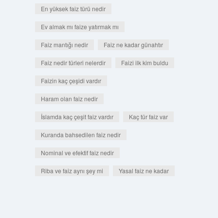
En yüksek faiz türü nedir
Ev almak mı faize yatırmak mı
Faiz mantığı nedir
Faiz ne kadar günahtır
Faiz nedir türleri nelerdir
Faizi ilk kim buldu
Faizin kaç çeşidi vardır
Haram olan faiz nedir
İslamda kaç çeşit faiz vardır
Kaç tür faiz var
Kuranda bahsedilen faiz nedir
Nominal ve efektif faiz nedir
Riba ve faiz aynı şey mi
Yasal faiz ne kadar