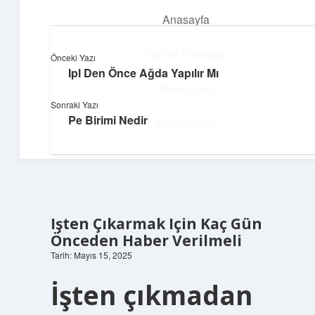
Anasayfa
menüyü
aç
Gizlilik Politikası
Önceki Yazı
Ipl Den Önce Ağda Yapılır Mı
Yapı ve İlham
Yasal Uyarı
Sonraki Yazı
Yaratıcı projelerle dünyanı inşa et!
Pe Birimi Nedir
Hakkımızda
Işten Çıkarmak Için Kaç Gün
Önceden Haber Verilmeli
Tarih: Mayıs 15, 2025
İşten çıkmadan