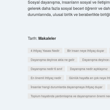
Sosyal dayanışma, insanların sosyal ve iletişim b
gelerek daha fazla sosyal beceri öğrenir ve daha
durumlarında, ulusal birlik ve beraberlikte birliği
Tarih:
Makaleler
4 ihtiyaç Yasası Nedir
Bir insan neye ihtiyaç duyar
Dayanışma deyince akla ne gelir
Dayanışma deyince a
Dayanışma nedir 6 sınıf
Dayanışma nedir açıklayınız
En önemli ihtiyaç nedir
Günlük hayatta en çok neye iht
İnsanlar hangi durumlarda dayanışmaya ihtiyaç duyar
Toplum hayatında yardımlaşma ve dayanışmanın önemi ned