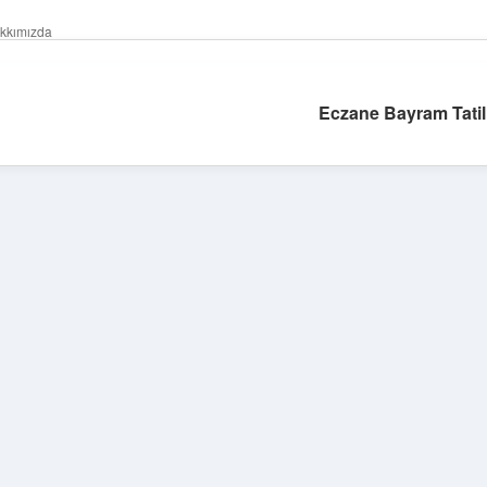
kkımızda
Eczane Bayram Tatil
Sidebar
hiltonbet giriş adres