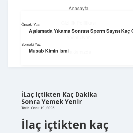
Anasayfa
menüyü
aç
Gizlilik Politikası
Önceki Yazı
Aşılamada Yıkama Sonrası Sperm Sayısı Kaç O
Yapı ve İlham
Yasal Uyarı
Sonraki Yazı
Yaratıcı projelerle dünyanı inşa et!
Musab Kimin Ismi
Hakkımızda
İLaç Içtikten Kaç Dakika
Sonra Yemek Yenir
Tarih: Ocak 19, 2025
İlaç içtikten kaç