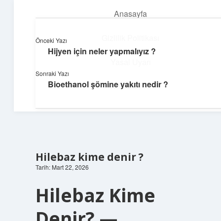
Anasayfa
menüyü
aç
Gizlilik Politikası
Önceki Yazı
Hijyen için neler yapmalıyız ?
Yapı ve İlham
Yasal Uyarı
Sonraki Yazı
Yaratıcı projelerle dünyanı inşa et!
Bioethanol şömine yakıtı nedir ?
Hakkımızda
Hilebaz kime denir ?
Tarih: Mart 22, 2026
Hilebaz Kime
Denir? —