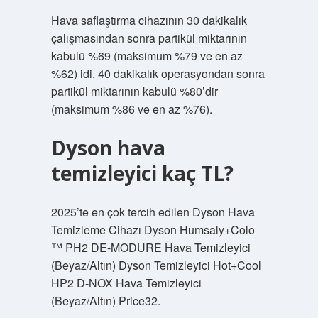
Hava saflaştırma cihazının 30 dakikalık
çalışmasından sonra partikül miktarının
kabulü %69 (maksimum %79 ve en az
%62) idi. 40 dakikalık operasyondan sonra
partikül miktarının kabulü %80’dir
(maksimum %86 ve en az %76).
Dyson hava
temizleyici kaç TL?
2025’te en çok tercih edilen Dyson Hava
Temizleme Cihazı Dyson Humsaly+Colo
™ PH2 DE-MODURE Hava Temizleyici
(Beyaz/Altın) Dyson Temizleyici Hot+Cool
HP2 D-NOX Hava Temizleyici
(Beyaz/Altın) Price32.