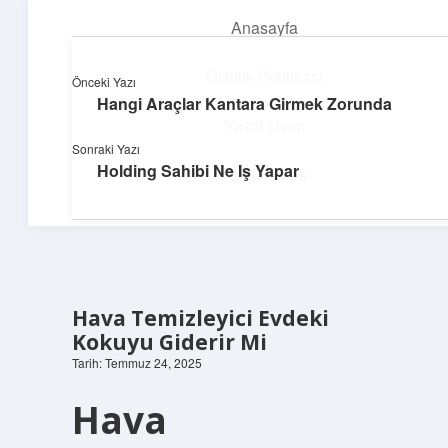
Anasayfa
menüyü
aç
Gizlilik Politikası
Önceki Yazı
Hangi Araçlar Kantara Girmek Zorunda
Yapı ve İlham
Yasal Uyarı
Sonraki Yazı
Yaratıcı projelerle dünyanı inşa et!
Holding Sahibi Ne Iş Yapar
Hakkımızda
Hava Temizleyici Evdeki
Kokuyu Giderir Mi
Tarih: Temmuz 24, 2025
Hava