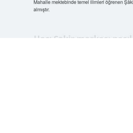
Mahalle mektebinde temel ilimleri öğrenen Şâki
almıştır.
Hacı Şakir markası nasıl
Hacı Şakir markası 1889 yılında Hacı Şakir Bey
1915 yılında İstanbul’a taşındı. Üretim Kurtuluş 
tarafından 1927 yılında “Sabuncuzade Şakir ve
Ace İsrail malı mı?
Hayır, ACE bir İsrail markası değildir. ACE, Am
Company’ye (P&G) aittir.
Omo İsrail malı mı?
Omo, 1960 yılında Türkiye pazarına girmeye baş