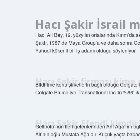
Hacı Şakir İsrail 
Hacı Ali Bey, 19. yüzyılın ortalarında Kırım’da 
Şakir, 1987’de Maya Group’a ve daha sonra Colg
Yahudi kökenli bir iş adamı olduğu söyleniyor.
Hacı Şakir firması kime 
Bildirime konu şirketlerin bağlı olduğu Colgate
Colgate Palmolive Transnational Inc.’in %66’lık
Hacı Şakir Efendi kimdir
Gelibolu’nun ileri gelenlerinden Arif Ağa’nın oğ
Ali’nin oğlu Mustafa Ağa’dır. Küçük yaşta baba