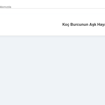
kkımızda
Koç Burcunun Aşk Hayat
hiltonbet gir
Sidebar