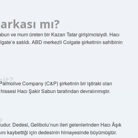
markası mı?
sabun ve mum üreten bir Kazan Tatar girişimcisiydi. Hacı
ate’e satıldı. ABD merkezli Colgate şirketinin sahibinin
ait?
-Palmolive Company (C&P) şirketinin bir iştiraki olan
 hissesi Hacı Şakir Sabun tarafından devralınmıştır.
?
ludur. Dedesi, Gelibolu’nun ileri gelenlerinden Hacı Âşık
sını kaybettiği için dedesinin himayesinde büyümüştür.