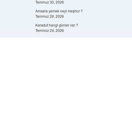
Temmuz 30, 2026
Amasra yemek neyi meşhur ?
Temmuz 29, 2026
Karadut hangi günler var ?
Temmuz 24, 2026
1 Mbps kaç GB’dir ?
Temmuz 24, 2026
Scroll
to
Görüşme teknikleri nelerdir ?
the
top
Temmuz 22, 2026