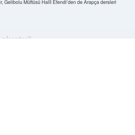
r, Gelibolu Müftüsü Halîl Efendi’den de Arapça dersleri
 oluştu?
 tarafından Kırım’ın Kazan kentinde kuruldu. Fabrika
Savaşı sırasında devam etti. Şirketin kuruluş sicili Atatürk
 Mahdumu” ismiyle ve sicil numarası 91 olarak onaylandı.
erika Birleşik Devletleri merkezli Procter & Gamble
ladı. Ülkemizde Unilever’in Türkiye’deki yan kuruluşu