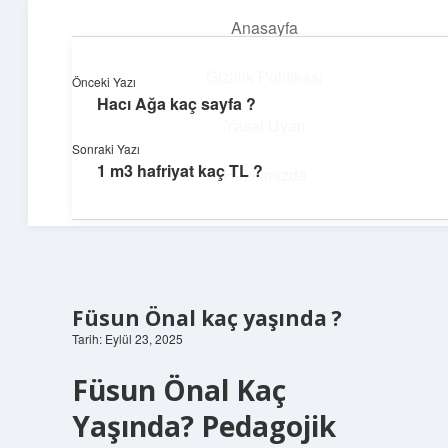
Anasayfa
menüyü
aç
Gizlilik Politikası
Önceki Yazı
Hacı Ağa kaç sayfa ?
Yapı ve İlham
Yasal Uyarı
Sonraki Yazı
Yaratıcı projelerle dünyanı inşa et!
1 m3 hafriyat kaç TL ?
Hakkımızda
Füsun Önal kaç yaşında ?
Tarih: Eylül 23, 2025
Füsun Önal Kaç
Yaşında? Pedagojik