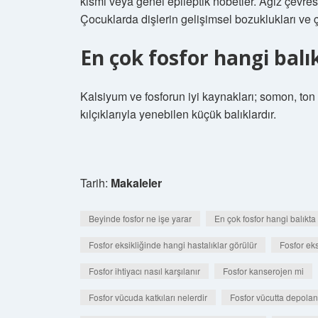
kısmi veya genel epileptik nöbetler. Ağız çev
Çocuklarda dişlerin gelişimsel bozuklukları ve ç
En çok fosfor hangi balı
Kalsiyum ve fosforun iyi kaynakları; somon, ton
kılçıklarıyla yenebilen küçük balıklardır.
Tarih:
Makaleler
Beyinde fosfor ne işe yarar
En çok fosfor hangi balıkta
Fosfor eksikliğinde hangi hastalıklar görülür
Fosfor eks
Fosfor ihtiyacı nasıl karşılanır
Fosfor kanserojen mi
Fosfor vücuda katkıları nelerdir
Fosfor vücutta depolan