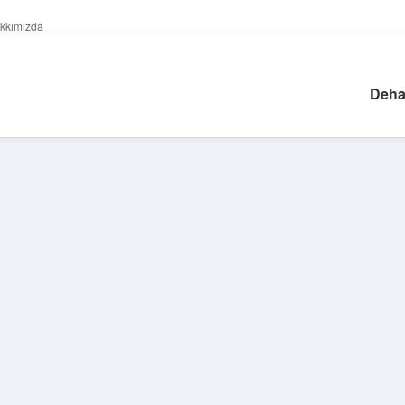
kkımızda
Deha
Sidebar
hiltonbet giriş adre