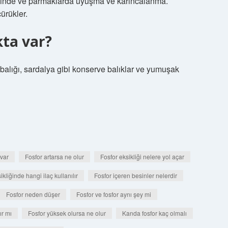
resinde ve parmaklarda uyuşma ve karıncalanma.
ürükler.
kta var?
 balığı, sardalya gibi konserve balıklar ve yumuşak
 var
Fosfor artarsa ne olur
Fosfor eksikliği nelere yol açar
ikliğinde hangi ilaç kullanılır
Fosfor içeren besinler nelerdir
Fosfor neden düşer
Fosfor ve fosfor aynı şey mi
ır mı
Fosfor yüksek olursa ne olur
Kanda fosfor kaç olmalı