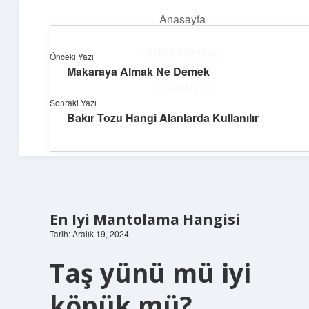
Anasayfa
menüyü
aç
Gizlilik Politikası
Önceki Yazı
Makaraya Almak Ne Demek
Yapı ve İlham
Yasal Uyarı
Sonraki Yazı
Yaratıcı projelerle dünyanı inşa et!
Bakır Tozu Hangi Alanlarda Kullanılır
Hakkımızda
En Iyi Mantolama Hangisi
Tarih: Aralık 19, 2024
Taş yünü mü iyi
köpük mü?