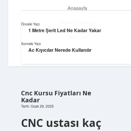
Anasayfa
menüyü
aç
Gizlilik Politikası
Önceki Yazı
1 Metre Şerit Led Ne Kadar Yakar
Yapı ve İlham
Yasal Uyarı
Sonraki Yazı
Yaratıcı projelerle dünyanı inşa et!
Ac Kıyıcılar Nerede Kullanılır
Hakkımızda
Cnc Kursu Fiyatları Ne
Kadar
Tarih: Ocak 29, 2025
CNC ustası kaç