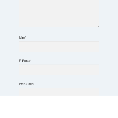
İsim*
E-Posta*
Web Sitesi
Scrol
to
the
Daha sonraki yorumlarımda kullanılması için adım, e-
top