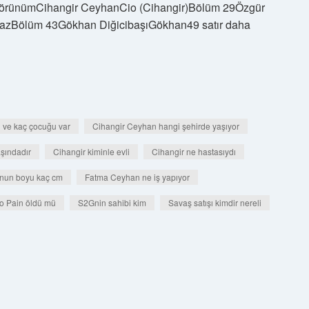
 GörünümCihangir CeyhanCio (Cihangir)Bölüm 29Özgür
azBölüm 43Gökhan DiğicibaşıGökhan49 satır daha
i ve kaç çocuğu var
Cihangir Ceyhan hangi şehirde yaşıyor
aşındadır
Cihangir kiminle evli
Cihangir ne hastasıydı
nun boyu kaç cm
Fatma Ceyhan ne iş yapıyor
o Pain öldü mü
S2Gnin sahibi kim
Savaş satışı kimdir nereli