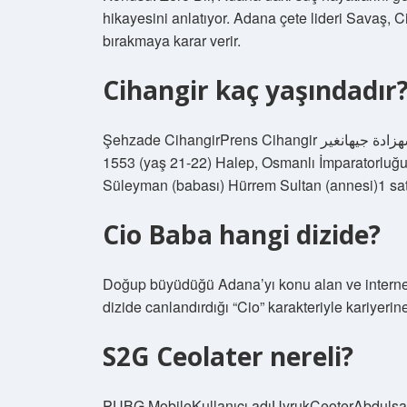
hikayesini anlatıyor. Adana çete lideri Savaş, Ci
bırakmaya karar verir.
Cihangir kaç yaşındadır
Şehzade CihangirPrens Cihangir شهزادة جيهانغيرDoğum 1531 İstanbul, Osmanlı İmparatorluğuÖlüm
1553 (yaş 21-22) Halep, Osmanlı İmparatorluğ
Süleyman (babası) Hürrem Sultan (annesi)1 sat
Cio Baba hangi dizide?
Doğup büyüdüğü Adana’yı konu alan ve internet
dizide canlandırdığı “Cio” karakteriyle kariyerin
S2G Ceolater nereli?
PUBG MobileKullanıcı adıUyrukCeoterAbduls