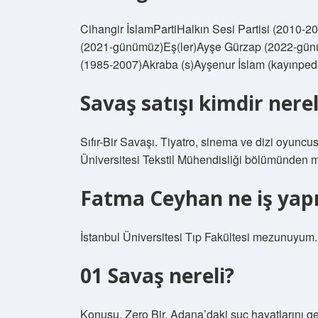
Cihangir İslamPartiHalkın Sesi Partisi (2010-2
(2021-günümüz)Eş(ler)Ayşe Gürzap (2022-gün
(1985-2007)Akraba (s)Ayşenur İslam (kayınped
Savaş satışı kimdir nerel
Sıfır-Bir Savaşı. Tiyatro, sinema ve dizi oyunc
Üniversitesi Tekstil Mühendisliği bölümünden 
Fatma Ceyhan ne iş yap
İstanbul Üniversitesi Tıp Fakültesi mezunuyum.
01 Savaş nereli?
Konusu. Zero Bir, Adana’daki suç hayatlarını ge