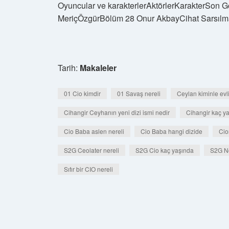
Oyuncular ve karakterlerAktörlerKarakterSon
MeriçÖzgürBölüm 28 Onur AkbayCihat Sarsılm
Tarih:
Makaleler
01 Cio kimdir
01 Savaş nereli
Ceylan kiminle evl
Cihangir Ceyhanın yeni dizi ismi nedir
Cihangir kaç y
Cio Baba aslen nereli
Cio Baba hangi dizide
Cio
S2G Ceolater nereli
S2G Cio kaç yaşında
S2G N
Sıfır bir CIO nereli