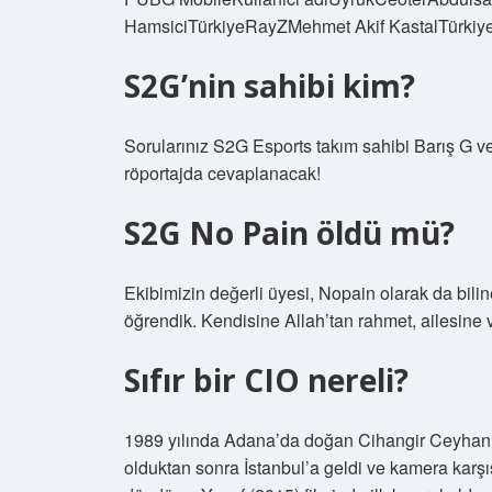
HamsiciTürkiyeRayZMehmet Akif KastalTürkiye
S2G’nin sahibi kim?
Sorularınız S2G Esports takım sahibi Barış G v
röportajda cevaplanacak!
S2G No Pain öldü mü?
Ekibimizin değerli üyesi, Nopain olarak da bilin
öğrendik. Kendisine Allah’tan rahmet, ailesine v
Sıfır bir CIO nereli?
1989 yılında Adana’da doğan Cihangir Ceyhan
olduktan sonra İstanbul’a geldi ve kamera karş