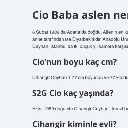
Cio Baba aslen ne
6 Şubat 1989’da Adana’da doğdu. Ailenin en kü
anne tarafından ise Diyarbakırlıdır. Anadolu Ün
Ceyhan, İstanbul’da iki buçuk yıl kamera karşıs
Cio’nun boyu kaç cm?
Cihangir Ceyhan 1.77 cm boyunda ve 77 kilodu
S2G Cio kaç yaşında?
Ekim 1989 doğumlu Cihangir Ceyhan, Terazi b
Cihangir kiminle evli?