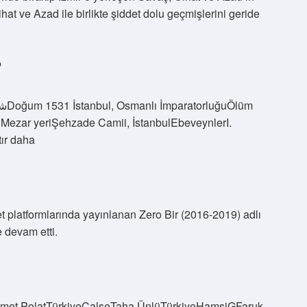
hat ve Azad ile birlikte şiddet dolu geçmişlerini geride
?
uMezar yeriŞehzade Camii, İstanbulEbeveynlerI.
ır daha
 platformlarında yayınlanan Zero Bir (2016-2019) adlı
e devam etti.
amet PolatTürkiyeCalseTaha ÜnlüTürkiyeHamsiGFaruk