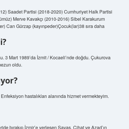
012) Saadet Partisi (2018-2020) Cumhuriyet Halk Partisi
ümüz) Merve Kavakçı (2010-2016) Sibel Karakurum
er) Can Gürzap (kayınpeder)Çocuk(lar)38 sıra daha
i?
usu. 3 Mart 1989’da İzmit / Kocaeli’nde doğdu. Çukurova
mezun oldu.
ıyor?
 Enfeksiyon hastalıkları alanında hizmet vermekteyim.
ride bırakıp İzmir’e yerleşen Savaş, Cihat ve Azad’ın