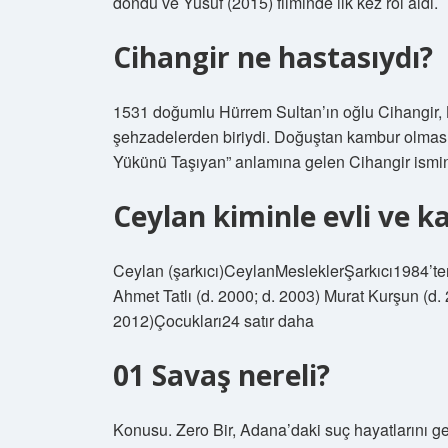
döndü ve Yusuf (2015) filminde ilk kez rol aldı.
Cihangir ne hastasıydı?
1531 doğumlu Hürrem Sultan’ın oğlu Cihangir, 
şehzadelerden biriydi. Doğuştan kambur olma
Yükünü Taşıyan” anlamına gelen Cihangir ismin
Ceylan kiminle evli ve k
Ceylan (şarkıcı)CeylanMesleklerŞarkıcı1984’ten
Ahmet Tatlı (d. 2000; d. 2003) Murat Kurşun (d.
2012)Çocukları24 satır daha
01 Savaş nereli?
Konusu. Zero Bir, Adana’daki suç hayatlarını ge