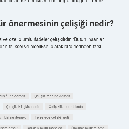
 olabilir, ancak her ikisinin de doğru olduğu bir örnek
r önermesinin çelişiği nedir?
 ve özel olumlu ifadeler çelişkilidir. “Bütün insanlar
er niteliksel ve niceliksel olarak birbirlerinden farklı
elişiği ne demek
Çelişik ifade ne demek
Çelişiklik ilişkisi nedir
Çelişiklik nedir felsefe
kili biri ne demek
Felsefede çelişki nedir
felsefe örnek
Karşıtlık nedir mantıkta
Önerme nedir felsefe