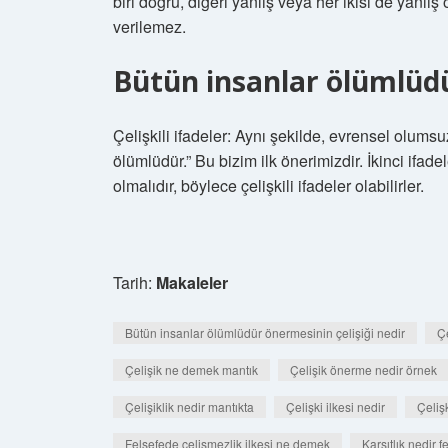
biri doğru, diğeri yanlış veya her ikisi de yanlış
verilemez.
Bütün insanlar ölümlüdü
Çelişkili ifadeler: Aynı şekilde, evrensel olumsuz
ölümlüdür.” Bu bizim ilk önerimizdir. İkinci ifadel
olmalıdır, böylece çelişkili ifadeler olabilirler.
Tarih:
Makaleler
Bütün insanlar ölümlüdür önermesinin çelişiği nedir
Ç
Çelişik ne demek mantık
Çelişik önerme nedir örnek
Çelişiklik nedir mantıkta
Çelişki ilkesi nedir
Çeliş
Felsefede çelişmezlik ilkesi ne demek
Karşıtlık nedir 