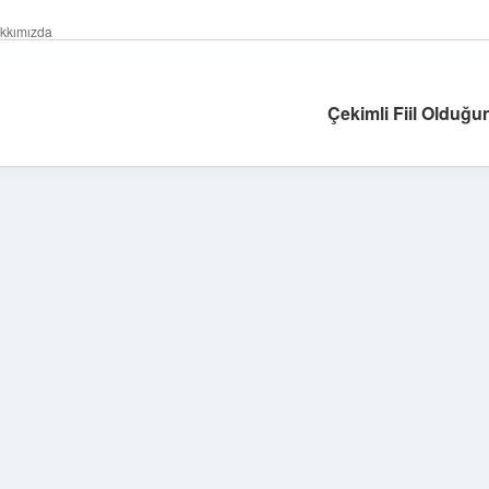
kkımızda
Çekimli Fiil Olduğu
Sidebar
hiltonbet giriş adresi