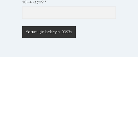
10 - 4 kaçtır?
*
Scrol
to
the
top