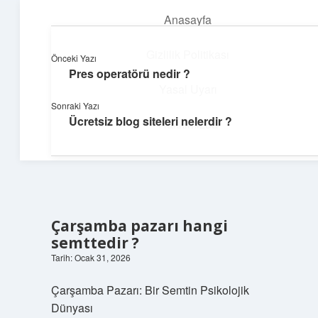
Anasayfa
menüyü
aç
Gizlilik Politikası
Önceki Yazı
Pres operatörü nedir ?
Yapı ve İlham
Yasal Uyarı
Sonraki Yazı
Yaratıcı projelerle dünyanı inşa et!
Ücretsiz blog siteleri nelerdir ?
Hakkımızda
Çarşamba pazarı hangi
semttedir ?
Tarih: Ocak 31, 2026
Çarşamba Pazarı: Bir Semtin Psikolojik
Dünyası