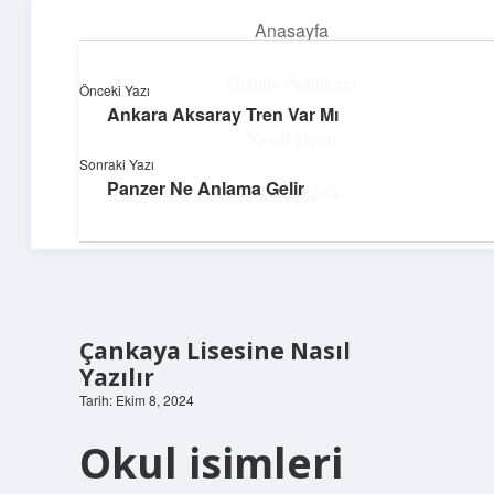
Anasayfa
menüyü
aç
Gizlilik Politikası
Önceki Yazı
Ankara Aksaray Tren Var Mı
Yapı ve İlham
Yasal Uyarı
Sonraki Yazı
Yaratıcı projelerle dünyanı inşa et!
Panzer Ne Anlama Gelir
Hakkımızda
Çankaya Lisesine Nasıl
Yazılır
Tarih: Ekim 8, 2024
Okul isimleri