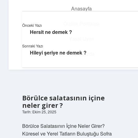
Anasayfa
menüyü
aç
Gizlilik Politikası
Önceki Yazı
Hersit ne demek ?
Yapı ve İlham
Yasal Uyarı
Sonraki Yazı
Yaratıcı projelerle dünyanı inşa et!
Hileyi şeriye ne demek ?
Hakkımızda
Börülce salatasının içine
neler girer ?
Tarih: Ekim 25, 2025
Börülce Salatasının İçine Neler Girer?
Küresel ve Yerel Tatların Buluştuğu Sofra