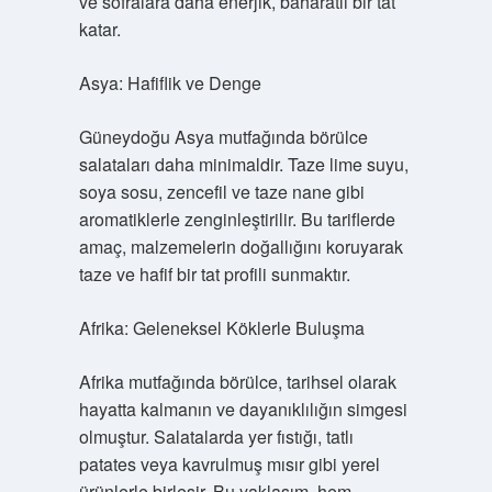
ve sofralara daha enerjik, baharatlı bir tat
katar.
Asya: Hafiflik ve Denge
Güneydoğu Asya mutfağında börülce
salataları daha minimaldir. Taze lime suyu,
soya sosu, zencefil ve taze nane gibi
aromatiklerle zenginleştirilir. Bu tariflerde
amaç, malzemelerin doğallığını koruyarak
taze ve hafif bir tat profili sunmaktır.
Afrika: Geleneksel Köklerle Buluşma
Afrika mutfağında börülce, tarihsel olarak
hayatta kalmanın ve dayanıklılığın simgesi
olmuştur. Salatalarda yer fıstığı, tatlı
patates veya kavrulmuş mısır gibi yerel
ürünlerle birleşir. Bu yaklaşım, hem