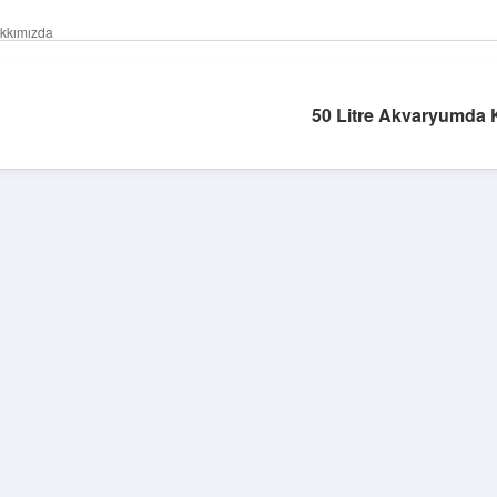
kkımızda
50 Litre Akvaryumda 
Sidebar
hiltonbet giriş adresi