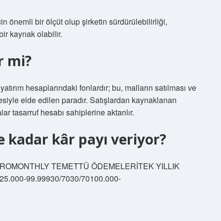
n önemli bir ölçüt olup şirketin sürdürülebilirliği,
ir kaynak olabilir.
r mi?
yatırım hesaplarındaki fonlardır; bu, malların satılması ve
siyle elde edilen paradır. Satışlardan kaynaklanan
r tasarruf hesabı sahiplerine aktarılır.
e kadar kâr payı veriyor?
iyesi EUROMONTHLY TEMETTÜ ÖDEMELERİTEK YILLIK
.000-99.99930/7030/70100.000-