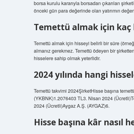
borsa kurulu kararıyla borsadan çıkarılan şirketl
önceki gün para değerinde olan yatırımın değeri 
Temettü almak için kaç l
Temettü almak için hisseyi belirli bir süre (örneği
almanız gerekmez. Temettü ödeyen bir şirketten
hisselere sahip olmak yeterlidir.
2024 yılında hangi hisse
Temettü takvimi 2024ŞirketHisse başına temettü 
(YKBNK)1.2076403 TL3. Nisan 2024 (Ücretli)To
2024 (Ücretli)Aygaz A.Ş. (AYGAZ)6.
Hisse başına kâr nasıl h