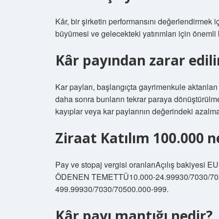
Kâr, bir şirketin performansını değerlendirmek içi
büyümesi ve gelecekteki yatırımları için önemli b
Kâr payından zarar edili
Kar payları, başlangıçta gayrimenkule aktarılan 
daha sonra bunların tekrar paraya dönüştürülme
kayıplar veya kar paylarının değerindeki azalmala
Ziraat Katılım 100.000 n
Pay ve stopaj vergisi oranlarıAçılış bak
ÖDENEN TEMETTÜ10.000-24.99930/7030/7025
499.99930/7030/70500.000-999.
Kâr payı mantığı nedir?