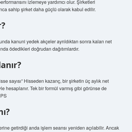
erformansını izlemeye yardımcı olur. Şirketleri
ca sahip şirket daha güçlü olarak kabul edilir.
r?
 sonunda kanuni yedek akçeler ayrıldıktan sonra kalan net
ığında ödedikleri doğrudan dağıtımlardır.
lanır?
sse sayısı” Hisseden kazanç, bir şirketin üç aylık net
le hesaplanır. Tek bir formül varmış gibi görünse de
 EPS
mı?
erine getirdiği anda işlem seansı yeniden açılabilir. Ancak