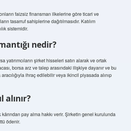
nların faizsiz finansman ilkelerine göre ticari ve
rın tasarruf sahiplerine dağıtılmasıdır. Katılım
lık sistemidir.
antığı nedir?
a yatırımcıların şirket hisseleri satın alarak ve ortak
acası, borsa arz ve talep arasındaki ilişkiye dayanır ve bu
 aracılığıyla ihraç edilebilir veya ikincil piyasada alınıp
l alınır?
ık kârından pay alma hakkı verir. Şirketin genel kurulunda
ttü ödenir.