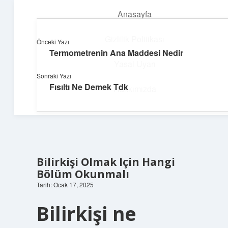
Anasayfa
menüyü
aç
Gizlilik Politikası
Önceki Yazı
Termometrenin Ana Maddesi Nedir
Yapı ve İlham
Yasal Uyarı
Sonraki Yazı
Yaratıcı projelerle dünyanı inşa et!
Fısıltı Ne Demek Tdk
Hakkımızda
Bilirkişi Olmak Için Hangi
Bölüm Okunmalı
Tarih: Ocak 17, 2025
Bilirkişi ne