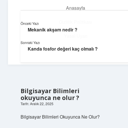
Anasayfa
menüyü
aç
Gizlilik Politikası
Önceki Yazı
Mekanik akşam nedir ?
Yapı ve İlham
Yasal Uyarı
Sonraki Yazı
Yaratıcı projelerle dünyanı inşa et!
Kanda fosfor değeri kaç olmalı ?
Hakkımızda
Bilgisayar Bilimleri
okuyunca ne olur ?
Tarih: Aralık 22, 2025
Bilgisayar Bilimleri Okuyunca Ne Olur?