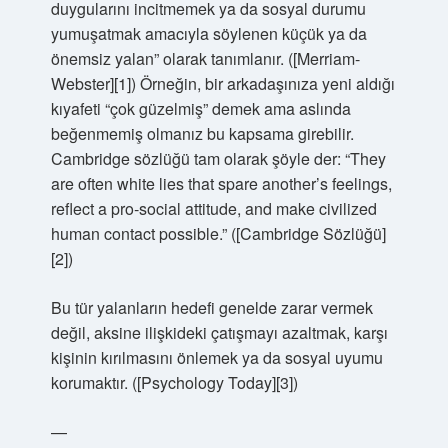
duygularını incitmemek ya da sosyal durumu
yumuşatmak amacıyla söylenen küçük ya da
önemsiz yalan” olarak tanımlanır. ([Merriam-
Webster][1]) Örneğin, bir arkadaşınıza yeni aldığı
kıyafeti “çok güzelmiş” demek ama aslında
beğenmemiş olmanız bu kapsama girebilir.
Cambridge sözlüğü tam olarak şöyle der: “They
are often white lies that spare another’s feelings,
reflect a pro‑social attitude, and make civilized
human contact possible.” ([Cambridge Sözlüğü]
[2])
Bu tür yalanların hedefi genelde zarar vermek
değil, aksine ilişkideki çatışmayı azaltmak, karşı
kişinin kırılmasını önlemek ya da sosyal uyumu
korumaktır. ([Psychology Today][3])
—