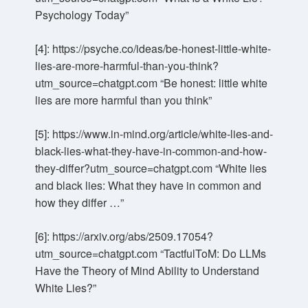
Psychology Today”
[4]: https://psyche.co/ideas/be-honest-little-white-
lies-are-more-harmful-than-you-think?
utm_source=chatgpt.com “Be honest: little white
lies are more harmful than you think”
[5]: https://www.in-mind.org/article/white-lies-and-
black-lies-what-they-have-in-common-and-how-
they-differ?utm_source=chatgpt.com “White lies
and black lies: What they have in common and
how they differ …”
[6]: https://arxiv.org/abs/2509.17054?
utm_source=chatgpt.com “TactfulToM: Do LLMs
Have the Theory of Mind Ability to Understand
White Lies?”