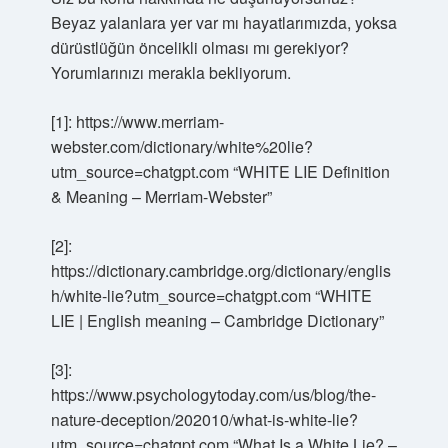
Beyaz yalanlara yer var mı hayatlarımızda, yoksa
dürüstlüğün öncelikli olması mı gerekiyor?
Yorumlarınızı merakla bekliyorum.
[1]: https://www.merriam-
webster.com/dictionary/white%20lie?
utm_source=chatgpt.com “WHITE LIE Definition
& Meaning – Merriam-Webster”
[2]:
https://dictionary.cambridge.org/dictionary/englis
h/white-lie?utm_source=chatgpt.com “WHITE
LIE | English meaning – Cambridge Dictionary”
[3]:
https://www.psychologytoday.com/us/blog/the-
nature-deception/202010/what-is-white-lie?
utm_source=chatgpt.com “What Is a White Lie? –