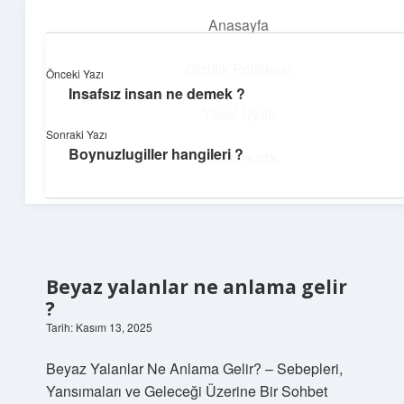
Anasayfa
menüyü
aç
Gizlilik Politikası
Önceki Yazı
Insafsız insan ne demek ?
Yapı ve İlham
Yasal Uyarı
Sonraki Yazı
Yaratıcı projelerle dünyanı inşa et!
Boynuzlugiller hangileri ?
Hakkımızda
Beyaz yalanlar ne anlama gelir
?
Tarih: Kasım 13, 2025
Beyaz Yalanlar Ne Anlama Gelir? – Sebepleri,
Yansımaları ve Geleceği Üzerine Bir Sohbet