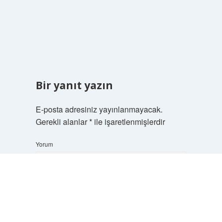
Bir yanıt yazın
E-posta adresiniz yayınlanmayacak.
Gerekli alanlar
*
ile işaretlenmişlerdir
Yorum
Scrol
to
the
top