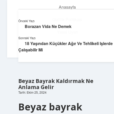
Anasayfa
menüyü
aç
Gizlilik Politikası
Önceki Yazı
Borazan Vida Ne Demek
Yapı ve İlham
Yasal Uyarı
Sonraki Yazı
Yaratıcı projelerle dünyanı inşa et!
18 Yaşından Küçükler Ağır Ve Tehlikeli Işlerde
Hakkımızda
Çalışabilir Mi
Beyaz Bayrak Kaldırmak Ne
Anlama Gelir
Tarih: Ekim 25, 2024
Beyaz bayrak