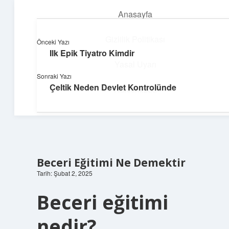
Anasayfa
menüyü
aç
Gizlilik Politikası
Önceki Yazı
Ilk Epik Tiyatro Kimdir
Yapı ve İlham
Yasal Uyarı
Sonraki Yazı
Yaratıcı projelerle dünyanı inşa et!
Çeltik Neden Devlet Kontrolünde
Hakkımızda
Beceri Eğitimi Ne Demektir
Tarih: Şubat 2, 2025
Beceri eğitimi
nedir?