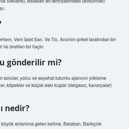
 Stellaris), Balaban alt familyasındaki (Boturinae)
şu.
?
hem, Vem İalet San. Ve Tic. Anonim şirket tarafından bir
e üretilen bir ilaçtır.
 gönderilir mi?
n sorular, yolcu ve seyahat tutumlu ajanının yükleme
r, köpekler ve küçük eski kuşlar (dalgasız, kanaryalar)
 nedir?
büyük anlamına gelen kelime. Balaban, Balıkçılık