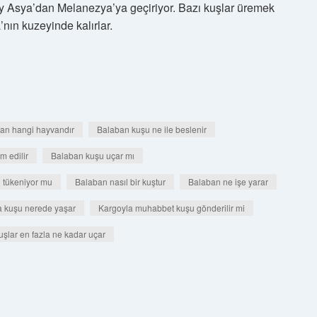
y Asya’dan Melanezya’ya geçiriyor. Bazı kuşlar üremek
nın kuzeyinde kalırlar.
an hangi hayvandır
Balaban kuşu ne ile beslenir
m edilir
Balaban kuşu uçar mı
 tükeniyor mu
Balaban nasıl bir kuştur
Balaban ne işe yarar
na kuşu nerede yaşar
Kargoyla muhabbet kuşu gönderilir mi
uşlar en fazla ne kadar uçar