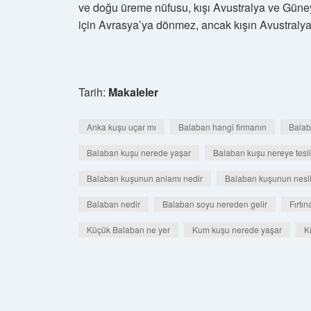
ve doğu üreme nüfusu, kışı Avustralya ve Güne
için Avrasya’ya dönmez, ancak kışın Avustralya’
Tarih:
Makaleler
Anka kuşu uçar mı
Balaban hangi firmanın
Balab
Balaban kuşu nerede yaşar
Balaban kuşu nereye tesli
Balaban kuşunun anlamı nedir
Balaban kuşunun nesli
Balaban nedir
Balaban soyu nereden gelir
Fırtı
Küçük Balaban ne yer
Kum kuşu nerede yaşar
K