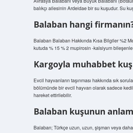
Avrasya Balabani veya Büyük Balabani (Botaurus
balıkçı ailesinin Ardeidae bir su kuşudur. Su ku
Balaban hangi firmanın
Balaban Balaban Hakkında Kısa Bilgiler %2 Mer
kutuda % 15 % 2 mupirosin -kalsiyum bileşenleri il
Kargoyla muhabbet kuşu
Evcil hayvanların taşınması hakkında sık sorula
bölümünde bir evcil hayvan olarak sadece kedile
hareket ettirilebilir.
Balaban kuşunun anlamı
Balaban; Türkçe uzun, uzun, şişman veya daha 