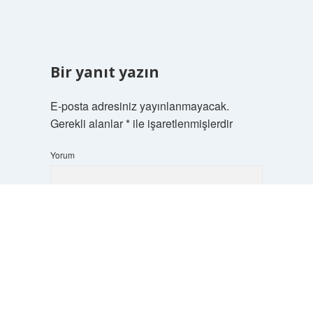
Bir yanıt yazın
E-posta adresiniz yayınlanmayacak.
Gerekli alanlar
*
ile işaretlenmişlerdir
Yorum
Scrol
to
the
top
İsim*