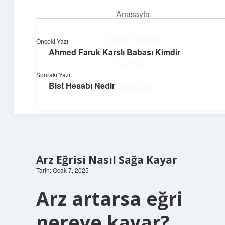
Anasayfa
menüyü
aç
Gizlilik Politikası
Önceki Yazı
Ahmed Faruk Karslı Babası Kimdir
Yapı ve İlham
Yasal Uyarı
Sonraki Yazı
Yaratıcı projelerle dünyanı inşa et!
Bist Hesabı Nedir
Hakkımızda
Arz Eğrisi Nasıl Sağa Kayar
Tarih: Ocak 7, 2025
Arz artarsa eğri
nereye kayar?