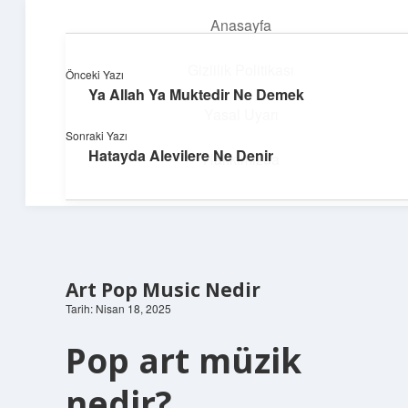
Anasayfa
menüyü
aç
Gizlilik Politikası
Önceki Yazı
Ya Allah Ya Muktedir Ne Demek
Yapı ve İlham
Yasal Uyarı
Sonraki Yazı
Yaratıcı projelerle dünyanı inşa et!
Hatayda Alevilere Ne Denir
Hakkımızda
Art Pop Music Nedir
Tarih: Nisan 18, 2025
Pop art müzik
nedir?