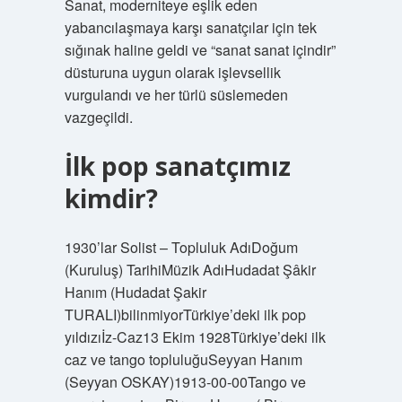
Sanat, moderniteye eşlik eden
yabancılaşmaya karşı sanatçılar için tek
sığınak haline geldi ve “sanat sanat içindir”
düsturuna uygun olarak işlevsellik
vurgulandı ve her türlü süslemeden
vazgeçildi.
İlk pop sanatçımız
kimdir?
1930’lar Solist – Topluluk AdıDoğum
(Kuruluş) TarihiMüzik AdıHudadat Şâkir
Hanım (Hudadat Şakir
TURALI)bilinmiyorTürkiye’deki ilk pop
yıldızıİz-Caz13 Ekim 1928Türkiye’deki ilk
caz ve tango topluluğuSeyyan Hanım
(Seyyan OSKAY)1913-00-00Tango ve