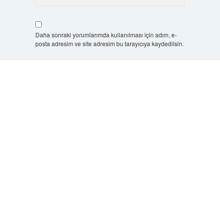
Daha sonraki yorumlarımda kullanılması için adım, e-
posta adresim ve site adresim bu tarayıcıya kaydedilsin.
5 + 3 kaçtır?
*
Scrol
to
the
top