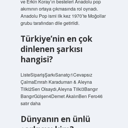
ve Erkin Koray’ın besteleri Anadolu pop
akımının ortaya çıkmasında rol oynadı.
Anadolu Pop ismi ilk kez 1970’te Moğollar
grubu tarafından dile getirildi.
Türkiye’nin en çok
dinlenen şarkısı
hangisi?
ListeSiparişŞarkıSanatçı1Cevapsız
ÇalmaEmrah Karaduman & Aleyna
Tilki2Sen Olsaydı,Aleyna Tilki3Bangır
BangırGülşen4Demet AkalınBen Fero46
satır daha
Dünyanın en ünlü