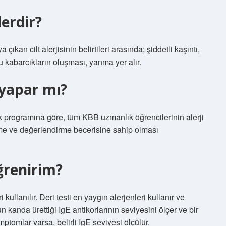
lerdir?
ıkan cilt alerjisinin belirtileri arasında; şiddetli kaşıntı,
lu kabarcıkların oluşması, yanma yer alır.
 yapar mı?
 programına göre, tüm KBB uzmanlık öğrencilerinin alerji
etme ve değerlendirme becerisine sahip olması
ğrenirim?
ri kullanılır. Deri testi en yaygın alerjenleri kullanır ve
n kanda ürettiği IgE antikorlarının seviyesini ölçer ve bir
ptomlar varsa, belirli IgE seviyesi ölçülür.