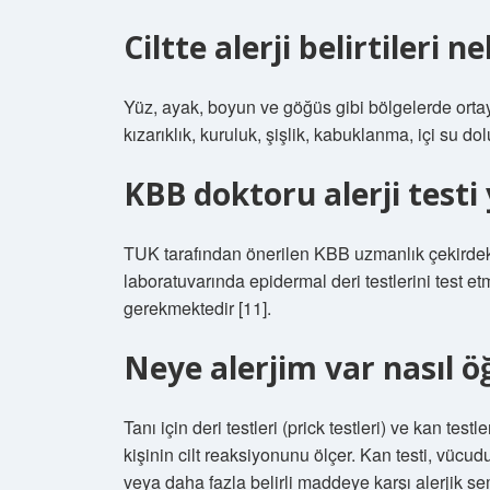
Ciltte alerji belirtileri ne
Yüz, ayak, boyun ve göğüs gibi bölgelerde ortaya ç
kızarıklık, kuruluk, şişlik, kabuklanma, içi su do
KBB doktoru alerji testi
TUK tarafından önerilen KBB uzmanlık çekirdek
laboratuvarında epidermal deri testlerini test 
gerekmektedir [11].
Neye alerjim var nasıl ö
Tanı için deri testleri (prick testleri) ve kan testle
kişinin cilt reaksiyonunu ölçer. Kan testi, vücudu
veya daha fazla belirli maddeye karşı alerjik sem