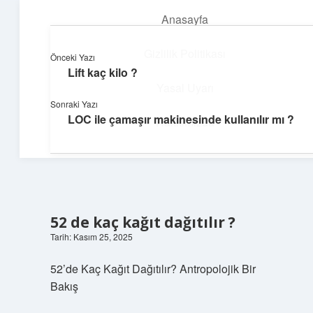
Anasayfa
menüyü
aç
Gizlilik Politikası
Önceki Yazı
Lift kaç kilo ?
Yapı ve İlham
Yasal Uyarı
Sonraki Yazı
Yaratıcı projelerle dünyanı inşa et!
LOC ile çamaşır makinesinde kullanılır mı ?
Hakkımızda
52 de kaç kağıt dağıtılır ?
Tarih: Kasım 25, 2025
52’de Kaç Kağıt Dağıtılır? Antropolojik Bir
Bakış