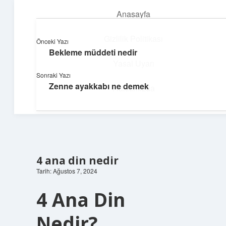
Anasayfa
menüyü
aç
Gizlilik Politikası
Önceki Yazı
Bekleme müddeti nedir
Yapı ve İlham
Yasal Uyarı
Sonraki Yazı
Yaratıcı projelerle dünyanı inşa et!
Zenne ayakkabı ne demek
Hakkımızda
4 ana din nedir
Tarih: Ağustos 7, 2024
4 Ana Din
Nedir?