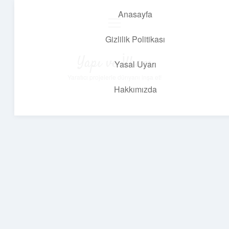
Anasayfa
menüyü
aç
Gizlilik Politikası
Yapı ve İlham
Yasal Uyarı
Yaratıcı projelerle dünyanı inşa et!
Hakkımızda